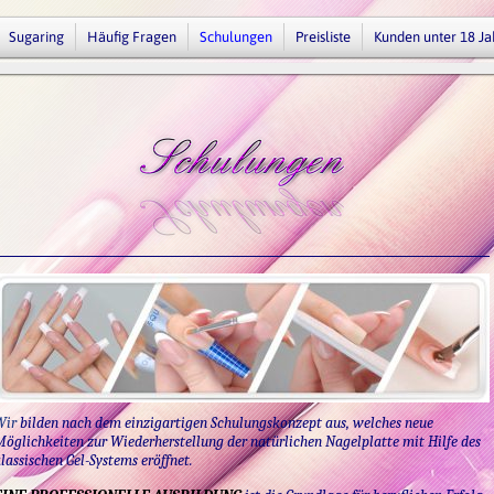
Sugaring
Häufig Fragen
Schulungen
Preisliste
Kunden unter 18 Ja
Wir
bilden nach dem einzigartigen Schulungskonzept aus, welches neue
öglichkeiten zur Wiederherstellung der natürlichen Nagelplatte mit Hilfe des
lassischen Gel-Systems eröffnet.