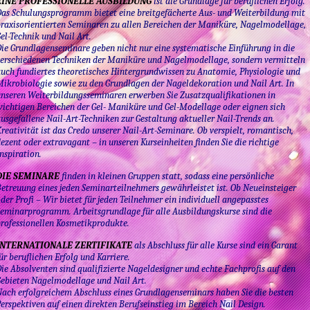
EINE PROFESSIONELLE AUSBILDUNG
ist die Grundlage für beruflichen Erfolg.
as Schulungsprogramm bietet eine breitgefächerte Aus- und Weiterbildung mit
raxisorientierten Seminaren zu allen Bereichen der Maniküre, Nagelmodellage,
el-Technik und Nail Art.
ie Grundlagenseminare geben nicht nur eine systematische Einführung in die
erschiedenen Techniken der Maniküre und Nagelmodellage, sondern vermitteln
uch fundiertes theoretisches Hintergrundwissen zu Anatomie, Physiologie und
ikrobiologie sowie zu den Grundlagen der Nageldekoration und Nail Art. In
nseren Weiterbildungsseminaren erwerben Sie Zusatzqualifikationen in
ichtigen Bereichen der Gel- Maniküre und Gel-Modellage oder eignen sich
usgefallene Nail-Art-Techniken zur Gestaltung aktueller Nail-Trends an.
reativität ist das Credo unserer Nail-Art-Seminare. Ob verspielt, romantisch,
ezent oder extravagant – in unseren Kurseinheiten finden Sie die richtige
nspiration.
DIE SEMINARE
finden in kleinen Gruppen statt, sodass eine persönliche
etreuung eines jeden Seminarteilnehmers gewährleistet ist. Ob Neueinsteiger
der Profi – Wir bietet für jeden Teilnehmer ein individuell angepasstes
eminarprogramm. Arbeitsgrundlage für alle Ausbildungskurse sind die
rofessionellen Kosmetikprodukte.
INTERNATIONALE ZERTIFIKATE
als Abschluss für alle Kurse sind ein Garant
ür beruflichen Erfolg und Karriere.
ie Absolventen sind qualifizierte Nageldesigner und echte Fachprofis auf den
ebieten Nagelmodellage und Nail Art.
ach erfolgreichem Abschluss eines Grundlagenseminars haben Sie die besten
erspektiven auf einen direkten Berufseinstieg im Bereich Nail Design.