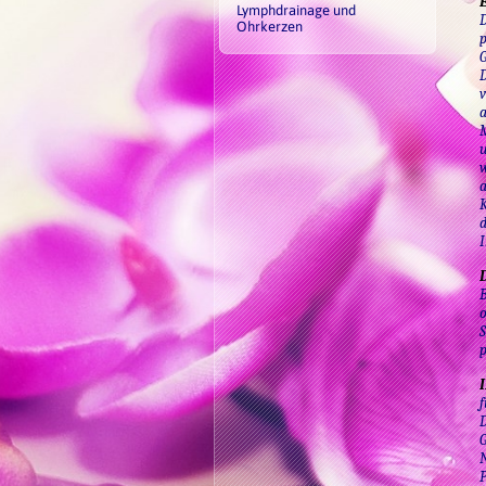
Lymphdrainage und
D
Ohrkerzen
p
G
D
v
a
M
u
w
a
K
d
I
B
o
S
p
f
D
G
N
P